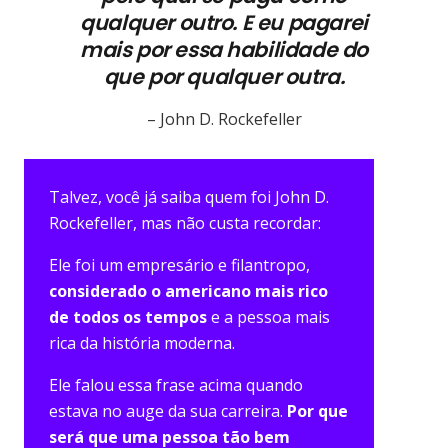
qualquer outro.
E eu pagarei
mais por essa habilidade do
que por qualquer outra.
– John D. Rockefeller
Talvez, você já saiba quem foi John D.
Rockefeller, mas não custa recordar:
Ele foi um empresário e filantropo,
considerado o americano mais rico
de todos os tempos
e a pessoa mais
rica da história moderna.
Ele falou essa frase acima quando
estava no auge da sua carreira.
Por que
será que uma pessoa tão bem