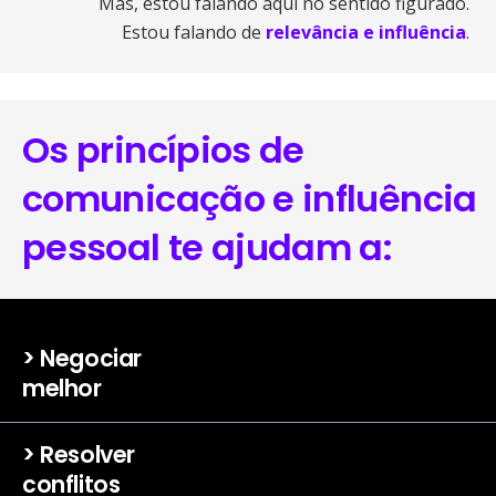
Mas, estou falando aqui no sentido figurado.
Estou falando de
relevância e influência
.
Os princípios de
comunicação e influência
pessoal te ajudam a:
> Negociar
melhor
> Resolver
conflitos