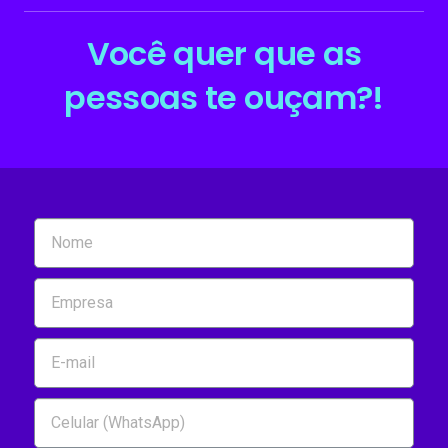
Você quer que as
pessoas te ouçam?!