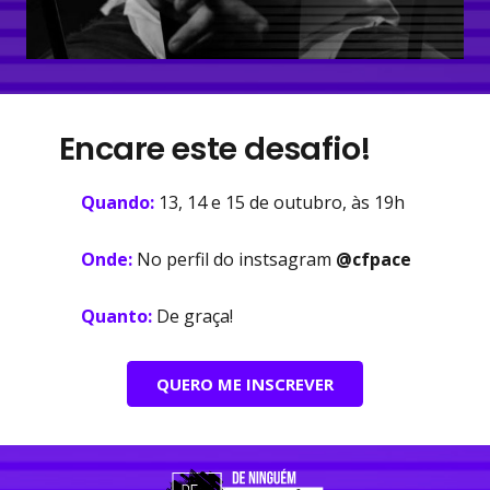
Encare este desafio!
Quando:
13, 14 e 15 de outubro, às 19h
Onde:
No perfil do instsagram
@cfpace
Quanto:
De graça!
QUERO ME INSCREVER