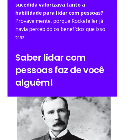
sucedida valorizava tanto a
habilidade para lidar com pessoas?
Provavelmente, porque Rockefeller já
havia percebido os benefícios que isso
traz.
Saber lidar com
pessoas faz de você
alguém!