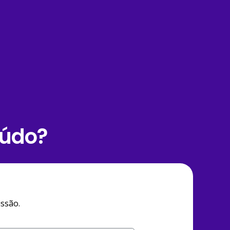
eúdo?
ssão.